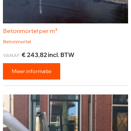
Betonmortel per m³
Betonmortel
€
243,82
incl. BTW
VANAF:
Meer informatie