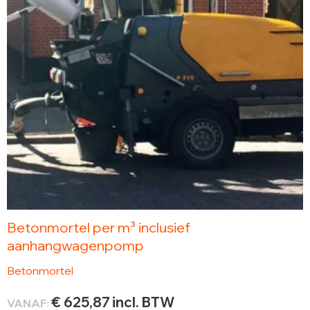
Betonmortel per m³ inclusief
aanhangwagenpomp
Betonmortel
€
625,87
incl. BTW
VANAF: