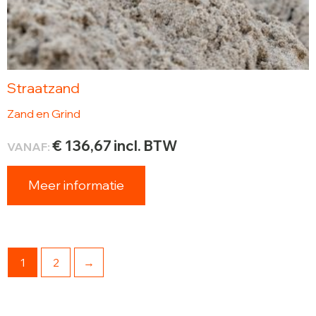
Straatzand
Zand en Grind
€
136,67
incl. BTW
VANAF:
Meer informatie
1
2
→