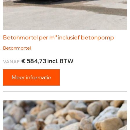
Betonmortel per m³ inclusief betonpomp
Betonmortel
€
584,73
incl. BTW
VANAF:
Meer informatie