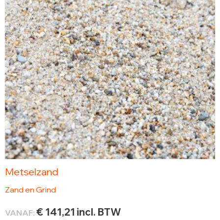
Metselzand
Zand en Grind
€
141,21
incl. BTW
VANAF: