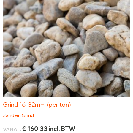
Grind 16-32mm (per ton)
Zand en Grind
€
160,33
incl. BTW
VANAF: