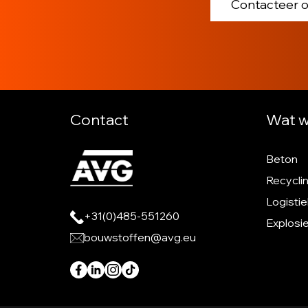
Contacteer 
Contact
Wat w
Beton
Recycli
Logistie
+31(0)485-551260
Explosi
bouwstoffen@avg.eu