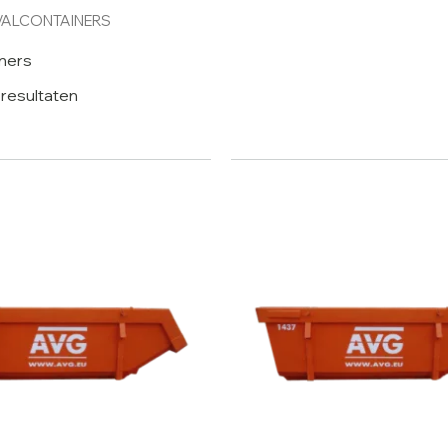
VALCONTAINERS
iners
 resultaten