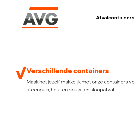
Afvalcontainers
Ga
naar
de
inhoud
Verschillende containers
Maak het jezelf makkelijk met onze containers v
steenpuin, hout en bouw- en sloopafval.