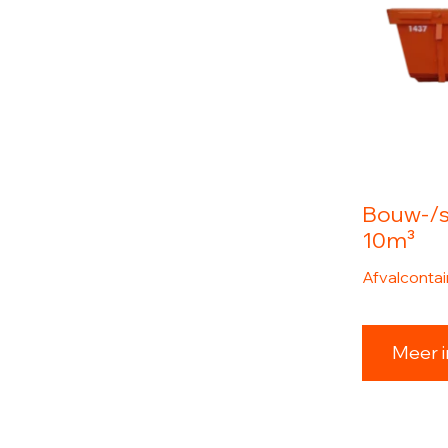
Bouw-/s
10m³
Afvalconta
Meer i