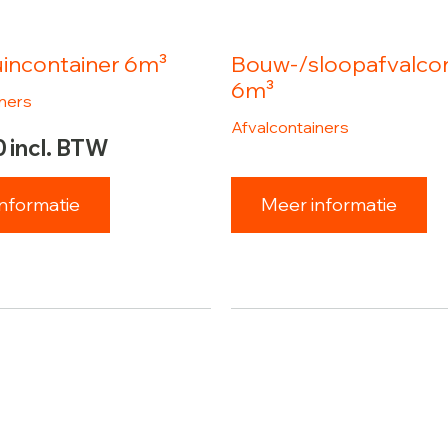
incontainer 6m³
Bouw-/sloopafvalcon
6m³
iners
Afvalcontainers
0
incl. BTW
nformatie
Meer informatie