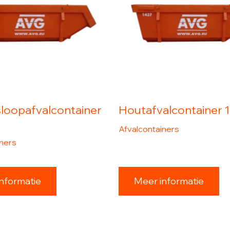
loopafvalcontainer
Houtafvalcontainer 
Afvalcontainers
iners
nformatie
Meer informatie