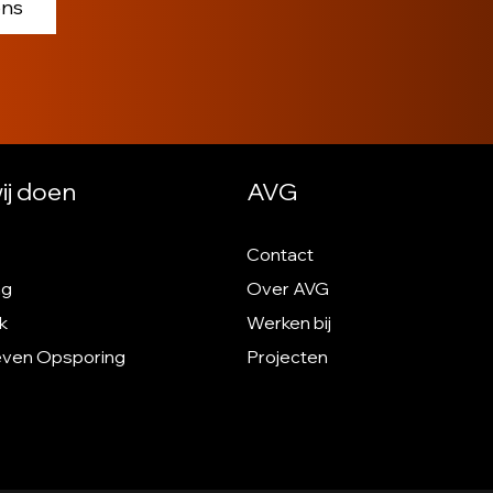
ons
ij doen
AVG
Contact
ng
Over AVG
k
Werken bij
even Opsporing
Projecten