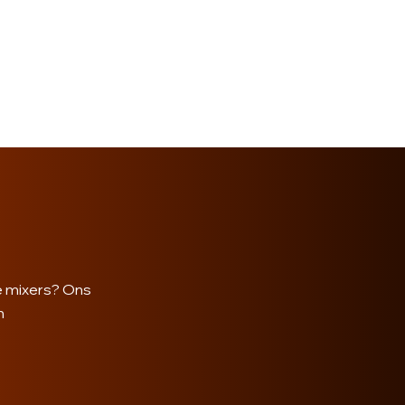
he mixers? Ons
n