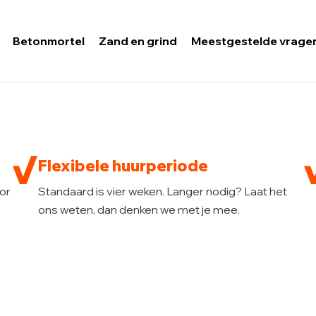
Betonmortel
Zand en grind
Meestgestelde vrage
Flexibele huurperiode
oor
Standaard is vier weken. Langer nodig? Laat het
ons weten, dan denken we met je mee.