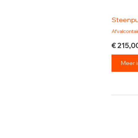
Steenpu
Afvalconta
€
215,0
Meer i