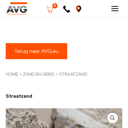
Ga
Straatzand
naar
aantal
Terug naar AVG.eu
de
inhoud
HOME
>
ZAND EN GRIND
> STRAATZAND
Straatzand