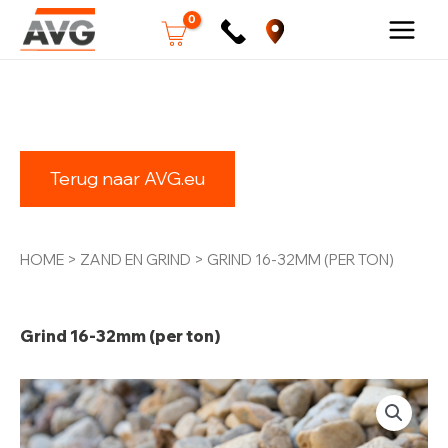
Ga
Grind
naar
16-
Terug naar AVG.eu
de
32mm
inhoud
(per
ton)
HOME
>
ZAND EN GRIND
> GRIND 16-32MM (PER TON)
aantal
Grind 16-32mm (per ton)