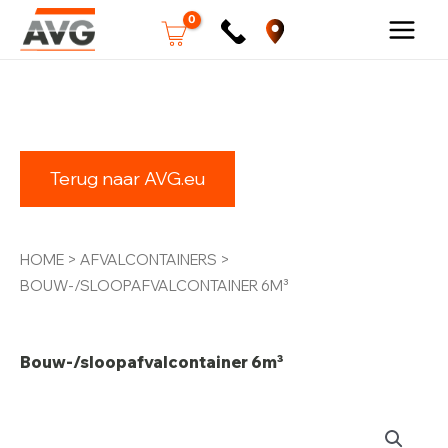
Ga
naar
Terug naar AVG.eu
de
inhoud
HOME
>
AFVALCONTAINERS
>
BOUW-/SLOOPAFVALCONTAINER 6M³
Bouw-/sloopafvalcontainer 6m³